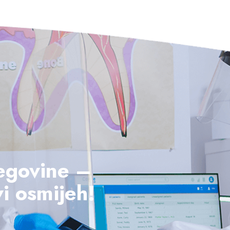
cegovine –
i osmijeh!