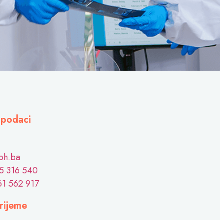
 podaci
ph.ba
5 316 540
61 562 917
rijeme