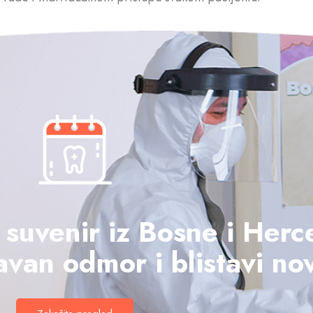
i suvenir iz Bosne i Her
van odmor i blistavi nov