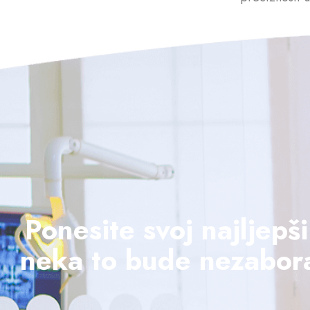
Ponesite svoj najljepš
neka to bude nezabora