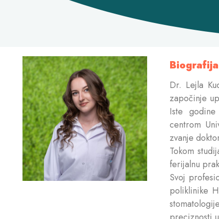
Biografija
Dr. Lejla Ku
započinje up
Iste godine
centrom Uni
zvanje dokto
Tokom studij
ferijalnu prak
Svoj profes
poliklinike 
stomatologi
preciznosti 