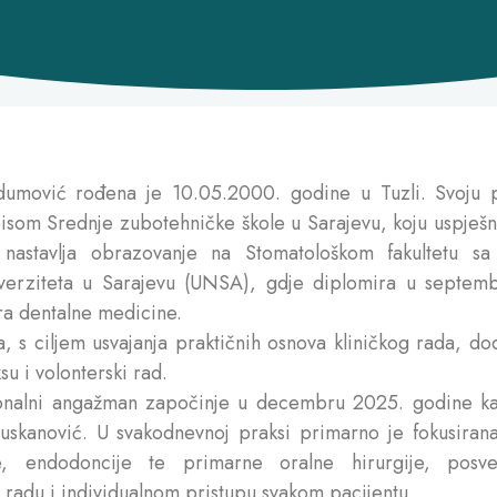
dumović rođena je 10.05.2000. godine u Tuzli. Svoju pr
isom Srednje zubotehničke škole u Sarajevu, koju uspješ
 nastavlja obrazovanje na Stomatološkom fakultetu sa 
verziteta u Sarajevu (UNSA), gdje diplomira u septemb
ra dentalne medicine.
a, s ciljem usvajanja praktičnih osnova kliničkog rada, do
su i volonterski rad.
ionalni angažman započinje u decembru 2025. godine ka
Huskanović. U svakodnevnoj praksi primarno je fokusirana
je, endodoncije te primarne oralne hirurgije, posv
u radu i individualnom pristupu svakom pacijentu.