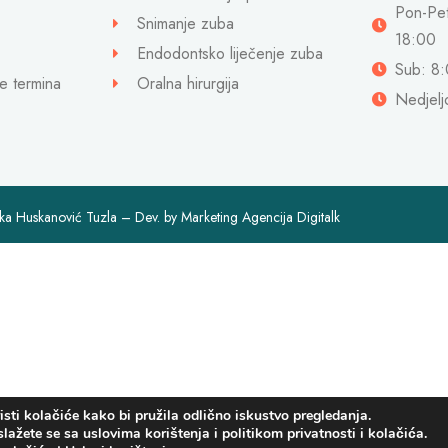
Pon-Pet
Snimanje zuba
18:00
Endodontsko liječenje zuba
Sub: 8:
e termina
Oralna hirurgija
Nedjel
nika Huskanović Tuzla – Dev. by
Marketing Agencija Digitalk
sti kolačiće kako bi pružila odlično iskustvo pregledanja.
slažete se sa uslovima korištenja i politikom privatnosti i kolačića.