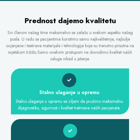
Prednost dajemo kvalitetu
Svi članovi našeg tima maksimalno se zalažu u svakom aspektu našeg
posla. U radu sa pacijentima koristimo samo najkvalitetnije, najbolje
ocjenjene i testirane materijale i tehnologije koje su trenutno prisutne na
svjetskom tržištu.Samo ovakvim pristupom ne dovodimo kvalitet naših
usluga nikad u pitanje.
Stalno ulaganje u opremu
Stalno ulaganje u opremu sa ciljem da pružimo maksimalnu
dijagnostiku, sigurnost i kvalitet tretmana naših pacijenata.