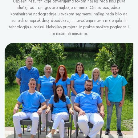
Uspješni rezultati koje ostvarujemo tokom našeg rada nisu puka
slučajnost i oni govore najbolje o nama. Oni su posljedica
kontinuirane nadogradnje u svakom segmentu našeg rada bilo da
se radi o neprekidnoj doedukaciji ili uvođenju novih materijala ili
tehnologija u praksi. Nekoliko primjera iz prakse možete pogledati i
na našim stranicama.