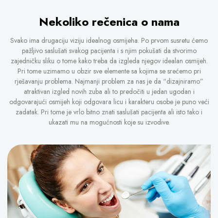
Nekoliko rečenica o nama
Svako ima drugaciju viziju idealnog osmijeha. Po prvom susretu ćemo
pažljivo saslušati svakog pacijenta i s njim pokušati da stvorimo
zajedničku sliku o tome kako treba da izgleda njegov idealan osmijeh.
Pri tome uzimamo u obzir sve elemente sa kojima se srećemo pri
rješavanju problema. Najmanji problem za nas je da “dizajniramo”
atraktivan izgled novih zuba ali to predočiti u jedan ugodan i
odgovarajući osmijeh koji odgovara licu i karakteru osobe je puno veći
zadatak. Pri tome je vrlo bitno znati saslušati pacijenta ali isto tako i
ukazati mu na mogućnosti koje su izvodive.