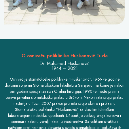
O osnivaču poliklinike Huskanović Tuzla
Dr. Muhamed Huskanović
1944 – 2021
Osnivač je stomatološke poliklinike “Huskanović”. 1969-te godine
diplomirao je na Stomatološkom fakultetu u Sarajevu, na kome je nakon
par godina specijalizirao i Oralnu hirurgiju. 1990-te među prvima
osniva privatnu stomatološku praksu u Brčkom. Nakon rata svoju praksu
nastavlja u Tuzli. 2007 praksa prerasta svoje okvire i prelazi u
Stomatološku polikliniku “Huskanović” sa vlastitim tehničkim
laboratorijem i nekoliko uposlenih. Učesnik je velikog broja kurseva i
seminara kako u zemlji tako i u inostranstvu. Sa velikom strašću i
pažnjom prati najnovija zbivanja u svijetu stomatologije i pokušava ih