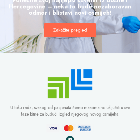
Ponesite svoj najljepši suvenir iz Bosne i
Hercegovine – neka to bude nezaboravan
odmor i blistavi novi osmijeh!
Zakažite pregled
U toku rada, svakog od pacjenata ćemo maksimalno uključiti u sve
faze bitne za budući izgled njegovog novog osmijeha.